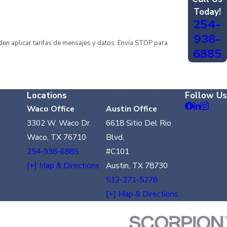
Today!
254-
938-
eden aplicar tarifas de mensajes y datos. Envía STOP para
6885
Locations
Follow Us
Waco Office
Austin Office
3302 W. Waco Dr.
6618 Sitio Del Rio
Waco, TX 76710
Blvd.
254-938-6885
#C101
[+] Map & Directions
Austin, TX 78730
512-271-5278
[+] Map & Directions