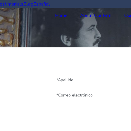
estimonials
Blog
Español
Home
About Our Firm
Our
*Apellido
*Correo electrónico