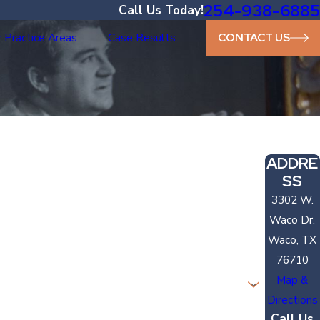
254-938-6885
Call Us Today!
 Practice Areas
Case Results
CONTACT US
ADDRE
SS
3302 W.
Waco Dr.
Waco, TX
76710
Map &
Directions
Call Us