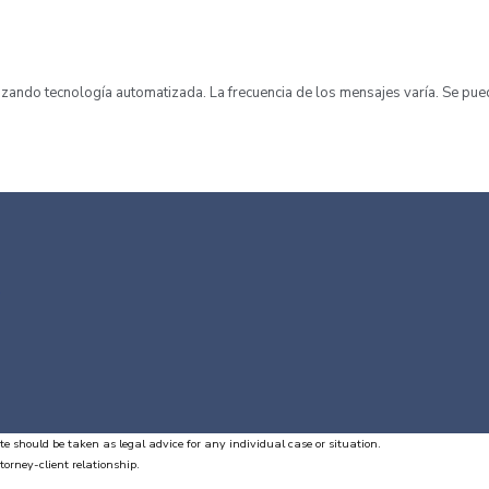
tilizando tecnología automatizada. La frecuencia de los mensajes varía. Se pu
te should be taken as legal advice for any individual case or situation.
torney-client relationship.