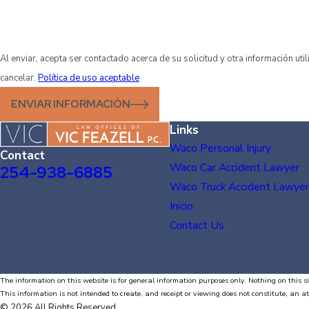
Al enviar, acepta ser contactado acerca de su solicitud y otra información u
cancelar.
Política de uso aceptable
ENVIAR INFORMACIÓN
Links
Waco Personal Injury
Contact
Waco Car Accident Lawyer
254-938-6885
Waco Truck Accident Lawyer
Inicio
Contact Us
The information on this website is for general information purposes only. Nothing on this si
This information is not intended to create, and receipt or viewing does not constitute, an at
© 2026 All Rights Reserved.