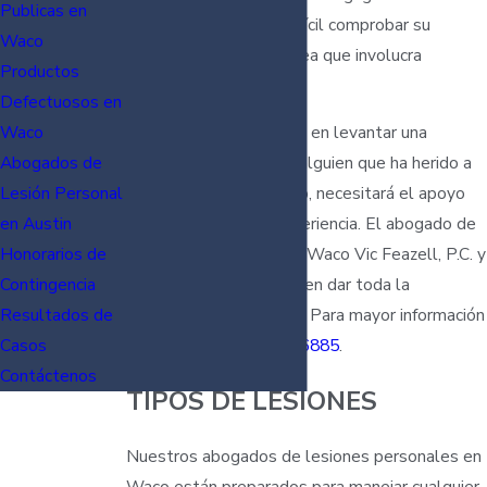
Publicas en
embargo, a veces es difícil comprobar su
Waco
culpabilidad. Es una tarea que involucra
Productos
demasiados detalles.
Defectuosos en
Si usted está pensando en levantar una
Waco
demanda en contra de alguien que ha herido a
Abogados de
usted o a un ser querido, necesitará el apoyo
Lesión Personal
de un abogado con experiencia. El abogado de
en Austin
lesiones personales en Waco Vic Feazell, P.C. y
Honorarios de
su equipo legal le pueden dar toda la
Contingencia
asistencia que necesita. Para mayor información
Resultados de
llámenos al
(254) 938-6885
.
Casos
Contáctenos
TIPOS DE LESIONES
Nuestros abogados de lesiones personales en
Waco están preparados para manejar cualquier