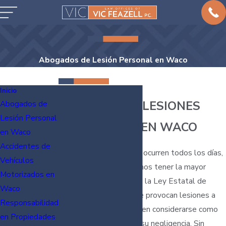
Abogados de Lesión Personal en Waco
Inicio
ABOGADO DE LESIONES
Abogados de
Lesión Personal
PERSONALES EN WACO
en Waco
Accidentes de
Accidentes prevenibles ocurren todos los días,
Vehículos
incluso cuando procuramos tener la mayor
Motorizados en
precaución posible. Bajo la Ley Estatal de
Waco
Texas, las personas que provocan lesiones a
Responsabilidad
terceras personas pueden considerarse como
en Propiedades
responsables debido a su negligencia. Sin