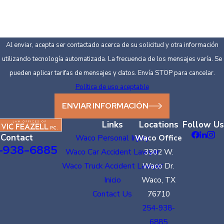
Al enviar, acepta ser contactado acerca de su solicitud y otra información
utilizando tecnología automatizada. La frecuencia de los mensajes varía. Se
pueden aplicar tarifas de mensajes y datos. Envía STOP para cancelar.
Política de uso aceptable
ENVIAR INFORMACIÓN
Links
Locations
Follow Us
Contact
Waco Personal Injury
Waco Office
-938-6885
Waco Car Accident Lawyer
3302 W.
Waco Truck Accident Lawyer
Waco Dr.
Inicio
Waco, TX
Contact Us
76710
254-938-
6885