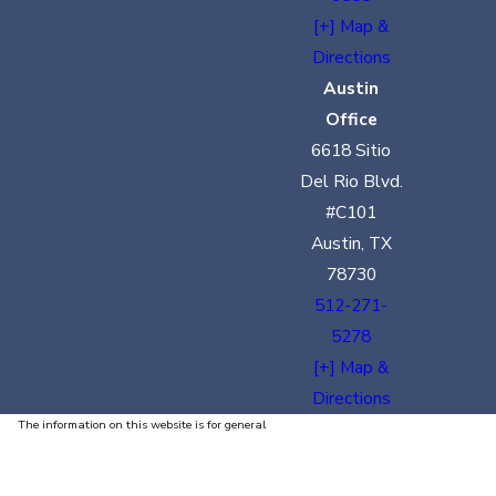
[+] Map &
Directions
Austin
Office
6618 Sitio
Del Rio Blvd.
#C101
Austin, TX
78730
512-271-
5278
[+] Map &
Directions
The information on this website is for general
information purposes only. Nothing on this site
should be taken as legal advice for any individual
case or situation.