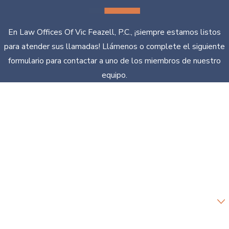
En Law Offices Of Vic Feazell, P.C., ¡siempre estamos listos
para atender sus llamadas! Llámenos o complete el siguiente
formulario para contactar a uno de los miembros de nuestro
equipo.
*Primer nombre
*Apellido
*Número de teléfono
*Correo electrónico
¿Eres un cliente nuevo?
*Como podemos ayudarte?