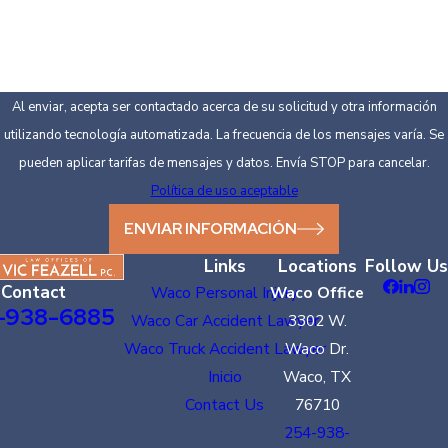
*Como podemos ayudarte?
Al enviar, acepta ser contactado acerca de su solicitud y otra información
utilizando tecnología automatizada. La frecuencia de los mensajes varía. Se
pueden aplicar tarifas de mensajes y datos. Envía STOP para cancelar.
Política de uso aceptable
ENVIAR INFORMACIÓN
Links
Locations
Follow Us
Contact
Waco Personal Injury
Waco Office
-938-6885
Waco Car Accident Lawyer
3302 W.
Waco Truck Accident Lawyer
Waco Dr.
Inicio
Waco, TX
Contact Us
76710
254-938-