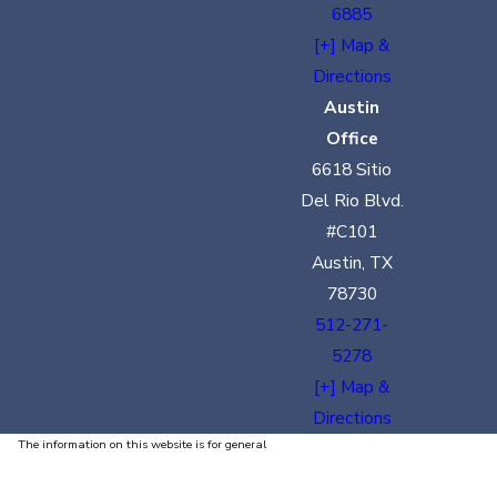
6885
[+] Map &
Directions
Austin
Office
6618 Sitio
Del Rio Blvd.
#C101
Austin, TX
78730
512-271-
5278
[+] Map &
Directions
The information on this website is for general
information purposes only. Nothing on this site
should be taken as legal advice for any individual