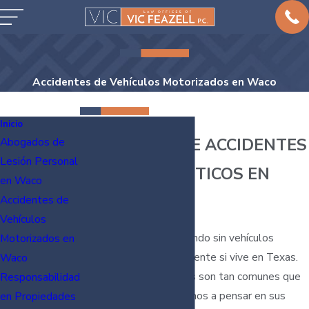
Accidentes de Vehículos Motorizados en Waco
Inicio
ABOGADOS DE ACCIDENTES
Abogados de
Lesión Personal
AUTOMOVILISTICOS EN
en Waco
WACO
Accidentes de
Vehículos
Es difícil imaginar un mundo sin vehículos
Motorizados en
motorizados, especialmente si vive en Texas.
Waco
Autos, trenes, y aviones son tan comunes que
Responsabilidad
raramente nos detenemos a pensar en sus
en Propiedades