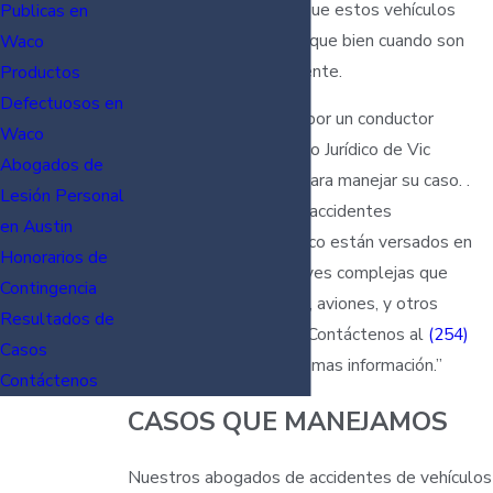
peligros. La verdad es que estos vehículos
Publicas en
pueden crear mas daño que bien cuando son
Waco
operados negligentemente.
Productos
Defectuosos en
Si usted ha sido herido por un conductor
Waco
imprudente, el Despacho Jurídico de Vic
Abogados de
Feazell, P.C esta listo para manejar su caso. .
Lesión Personal
Nuestros abogados de accidentes
en Austin
automovilísticos en Waco están versados en
Honorarios de
una gran variedád de leyes complejas que
Contingencia
gobiernan autos, barcos, aviones, y otros
Resultados de
vehículos motorizados. Contáctenos al
(254)
Casos
938-6885
para obtener mas información.”
Contáctenos
CASOS QUE MANEJAMOS
Nuestros abogados de accidentes de vehículos