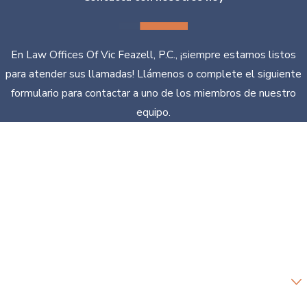
En Law Offices Of Vic Feazell, P.C., ¡siempre estamos listos
para atender sus llamadas! Llámenos o complete el siguiente
formulario para contactar a uno de los miembros de nuestro
equipo.
*Primer nombre
*Apellido
*Número de teléfono
*Correo electrónico
¿Eres un cliente nuevo?